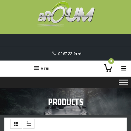
04 67 22 44 44
0
MENU
PRODUCTS