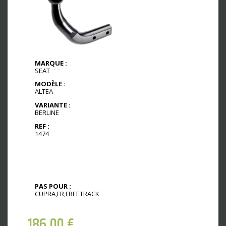
MARQUE :
SEAT
MODÈLE :
ALTEA
VARIANTE :
BERLINE
REF :
1474
PAS POUR :
CUPRA,FR,FREETRACK
186,00
€