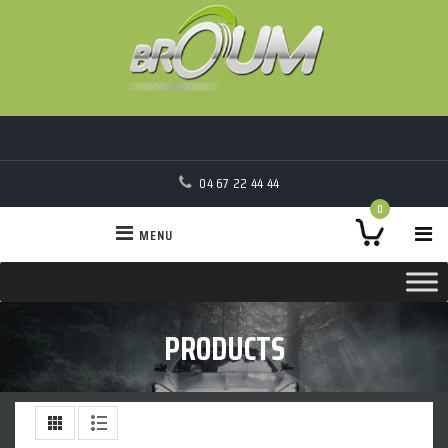
04 67 22 44 44
0
MENU
PRODUCTS