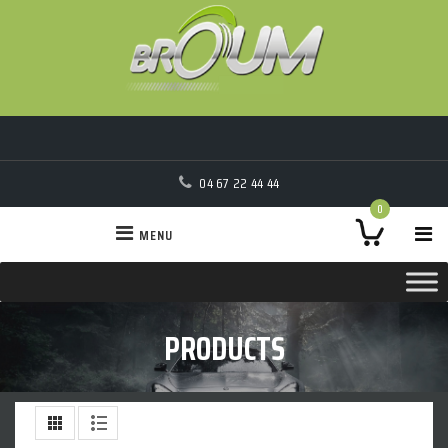
04 67 22 44 44
0
MENU
PRODUCTS