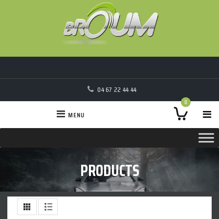
04 67 22 44 44
0
MENU
PRODUCTS