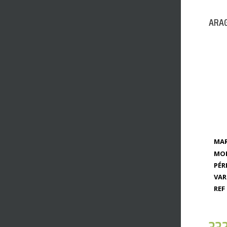
ARAG
MAR
MOD
PÉR
VAR
REF 