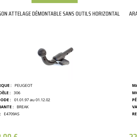
ON ATTELAGE DÉMONTABLE SANS OUTILS HORIZONTAL
ARA
QUE :
PEUGEOT
MA
ÈLE :
306
MO
IODE :
01.01.97 au 01.12.02
PÉ
IANTE :
BREAK
VA
:
E4709AS
RE