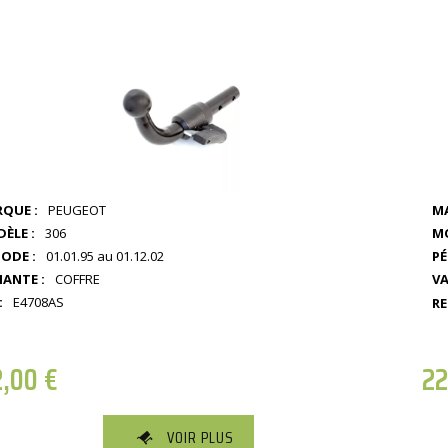
QUE :
PEUGEOT
MA
ÈLE :
306
MO
IODE :
01.01.95 au 01.12.02
PÉ
IANTE :
COFFRE
VA
:
E4708AS
RE
2,00
€
2
VOIR PLUS