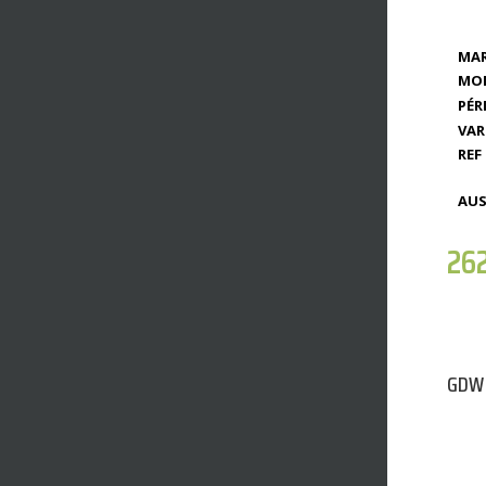
MAR
MOD
PÉR
VAR
REF 
AUS
26
GDW 