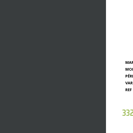
MAR
MOD
PÉR
VAR
REF 
33