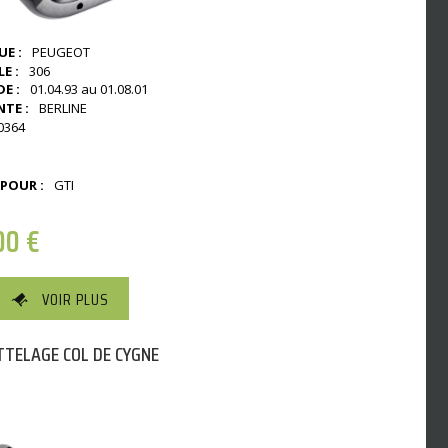
E :
PEUGEOT
E :
306
E :
01.04.93 au 01.08.01
NTE :
BERLINE
0364
 POUR :
GTI
00
€
VOIR PLUS
TELAGE COL DE CYGNE