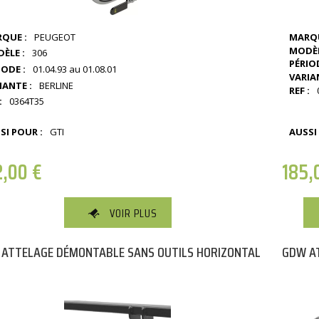
QUE :
PEUGEOT
MARQU
MODÈL
ÈLE :
306
PÉRIOD
IODE :
01.04.93 au 01.08.01
VARIA
IANTE :
BERLINE
REF :
:
0364T35
SI POUR :
GTI
AUSSI
2,00
€
185,
VOIR PLUS
ATTELAGE DÉMONTABLE SANS OUTILS HORIZONTAL
GDW AT