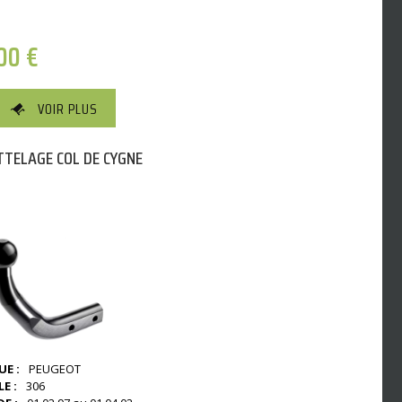
,00
€
VOIR PLUS
TELAGE COL DE CYGNE
E :
PEUGEOT
E :
306