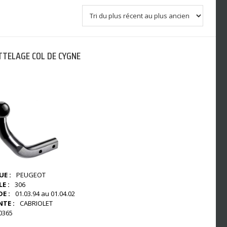
TELAGE COL DE CYGNE
E :
PEUGEOT
E :
306
E :
01.03.94 au 01.04.02
NTE :
CABRIOLET
0365