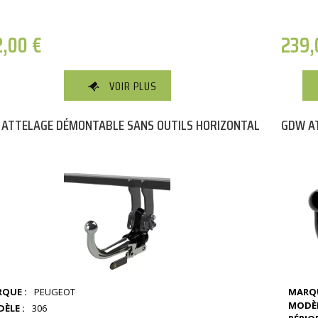
2,00
€
239
VOIR PLUS
ATTELAGE DÉMONTABLE SANS OUTILS HORIZONTAL
GDW AT
QUE :
PEUGEOT
MARQU
MODÈL
ÈLE :
306