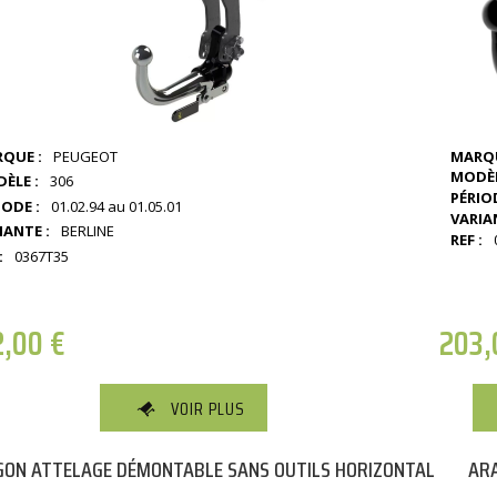
QUE :
PEUGEOT
MARQU
MODÈL
ÈLE :
306
PÉRIOD
IODE :
01.02.94 au 01.05.01
VARIA
IANTE :
BERLINE
REF :
:
0367T35
2,00
€
203
VOIR PLUS
ON ATTELAGE DÉMONTABLE SANS OUTILS HORIZONTAL
ARA