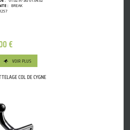
E :
01.02.97 au 01.04.02
NTE :
BREAK
1257
,00
€
VOIR PLUS
TELAGE COL DE CYGNE