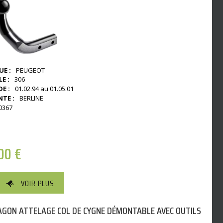
E :
PEUGEOT
E :
306
E :
01.02.94 au 01.05.01
NTE :
BERLINE
0367
,00
€
VOIR PLUS
GON ATTELAGE COL DE CYGNE DÉMONTABLE AVEC OUTILS