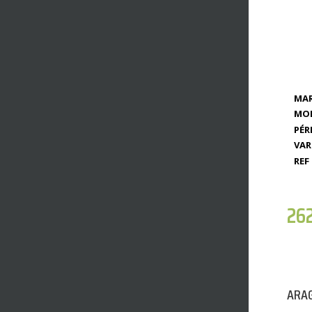
MAR
MOD
PÉR
VAR
REF 
26
ARAG