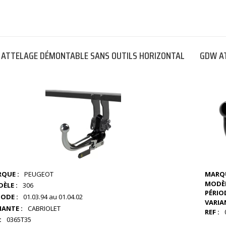
ATTELAGE DÉMONTABLE SANS OUTILS HORIZONTAL
GDW AT
QUE :
PEUGEOT
MARQU
MODÈL
ÈLE :
306
PÉRIOD
IODE :
01.03.94 au 01.04.02
VARIA
IANTE :
CABRIOLET
REF :
:
0365T35