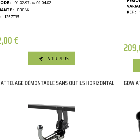
PÉRIOD
IODE :
01.02.97 au 01.04.02
VARIA
IANTE :
BREAK
REF :
:
1257T35
2,00
€
209
VOIR PLUS
ATTELAGE DÉMONTABLE SANS OUTILS HORIZONTAL
GDW AT