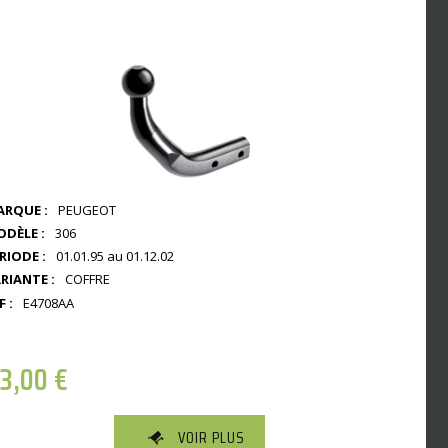
RQUE :
PEUGEOT
DÈLE :
306
RIODE :
01.01.95 au 01.12.02
RIANTE :
COFFRE
F :
E4708AA
23,00
€
VOIR PLUS