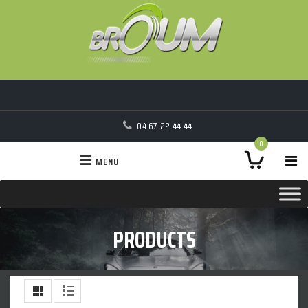
04 67 22 44 44
0
MENU
PRODUCTS