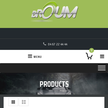
04 67 22 44 44
0
MENU
PRODUCTS