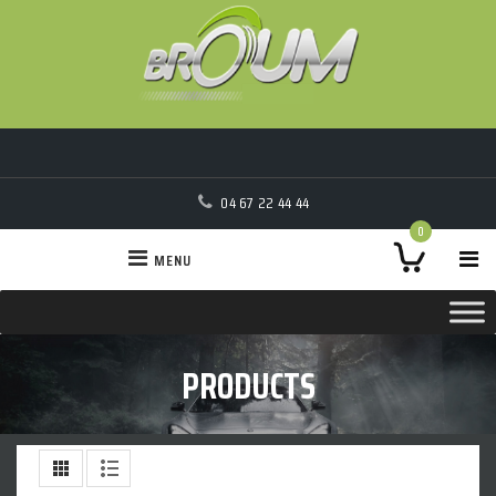
04 67 22 44 44
0
MENU
PRODUCTS