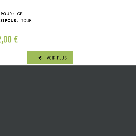
 POUR :
GPL
SI POUR :
TOUR
2,00
€
VOIR PLUS