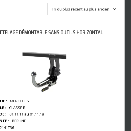
TTELAGE DÉMONTABLE SANS OUTILS HORIZONTAL
E :
MERCEDES
E :
CLASSE B
DE :
01.11.11 au 01.11.18
NTE :
BERLINE
2141T36