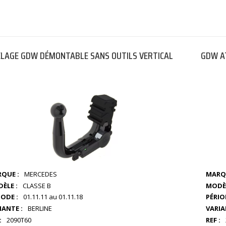
LAGE GDW DÉMONTABLE SANS OUTILS VERTICAL
GDW A
QUE :
MERCEDES
MARQU
ÈLE :
CLASSE B
MODÈL
IODE :
01.11.11 au 01.11.18
PÉRIO
IANTE :
BERLINE
VARIA
:
2090T60
REF :