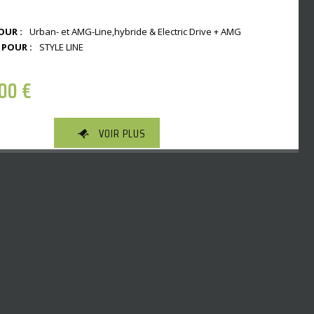
OUR :
Urban- et AMG-Line,hybride & Electric Drive + AMG
 POUR :
STYLE LINE
,00
€
VOIR PLUS