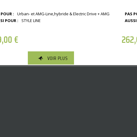
 POUR :
Urban- et AMG-Line,hybride & Electric Drive + AMG
PAS P
SI POUR :
STYLE LINE
AUSSI
9,00
€
262
VOIR PLUS