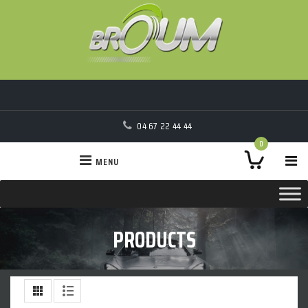
04 67 22 44 44
0
MENU
PRODUCTS