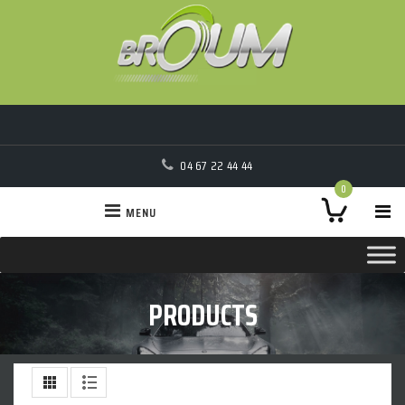
04 67 22 44 44
0
MENU
PRODUCTS