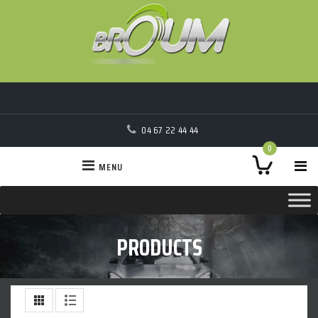
04 67 22 44 44
0
MENU
PRODUCTS