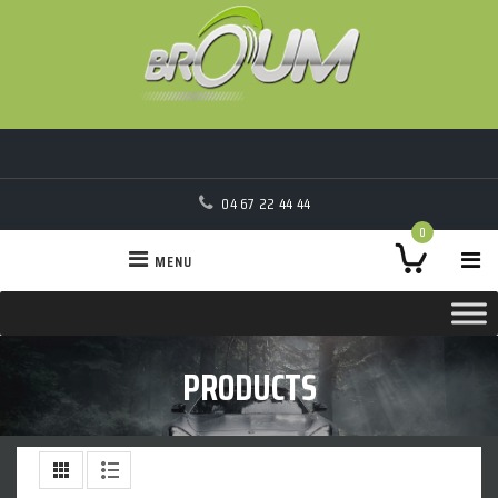
04 67 22 44 44
0
MENU
PRODUCTS