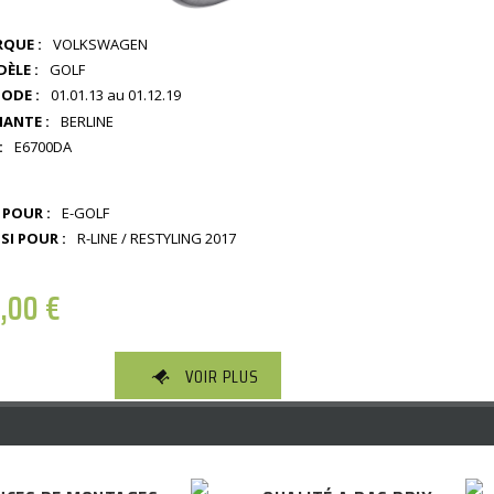
QUE :
VOLKSWAGEN
ÈLE :
GOLF
IODE :
01.01.13 au 01.12.19
IANTE :
BERLINE
:
E6700DA
 POUR :
E-GOLF
SI POUR :
R-LINE / RESTYLING 2017
2,00
€
VOIR PLUS