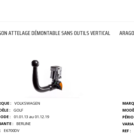
ON ATTELAGE DÉMONTABLE SANS OUTILS VERTICAL
ARAGO
QUE :
VOLKSWAGEN
MARQ
ÈLE :
GOLF
MODÈL
IODE :
01.01.13 au 01.12.19
PÉRIO
IANTE :
BERLINE
VARIA
:
E6700DV
REF :