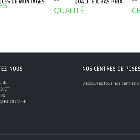
UCES DE MONTAGES
QUALITÉ A BAS PRIX
TEZ-NOUS
NOS CENTRES DE POSE
4.44
Découvrez tous nos centres d
0 ET
h00
@BROUM.FR