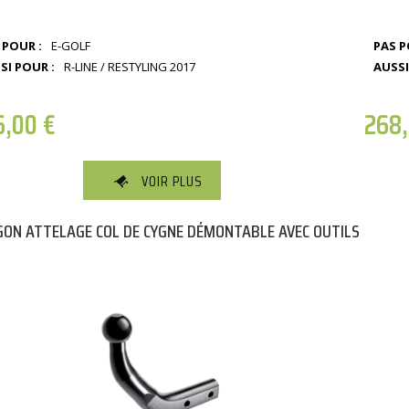
 POUR :
E-GOLF
PAS P
SI POUR :
R-LINE / RESTYLING 2017
AUSSI
6,00
€
268
VOIR PLUS
ON ATTELAGE COL DE CYGNE DÉMONTABLE AVEC OUTILS