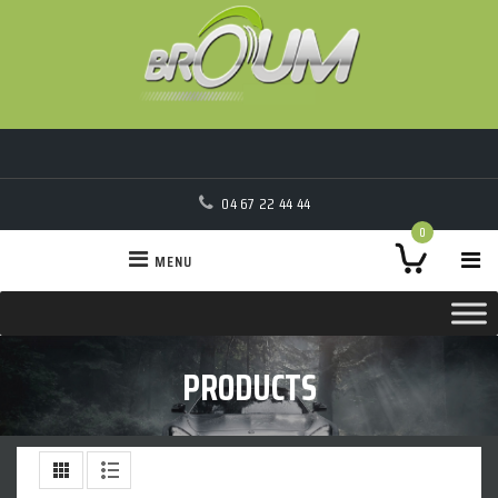
04 67 22 44 44
0
MENU
PRODUCTS