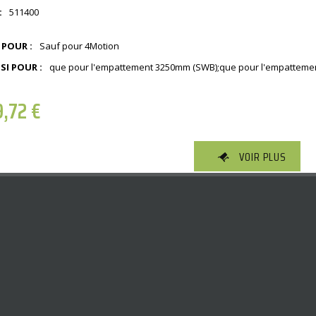
:
511400
 POUR :
Sauf pour 4Motion
SI POUR :
que pour l'empattement 3250mm (SWB);que pour l'empattemen
9,72
€
VOIR PLUS