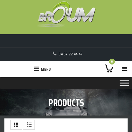
04 67 22 44 44
0
MENU
PRODUCTS