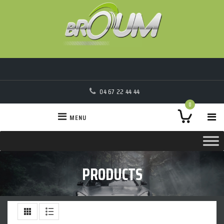
04 67 22 44 44
0
MENU
PRODUCTS