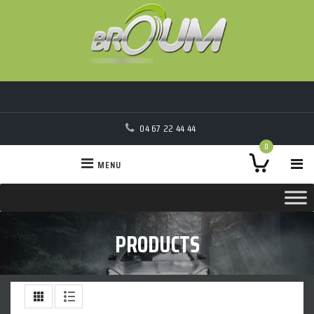
04 67 22 44 44
0
MENU
PRODUCTS