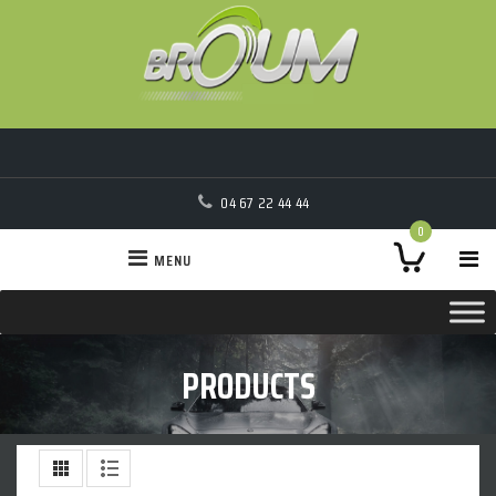
04 67 22 44 44
0
MENU
PRODUCTS