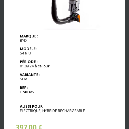
MARQUE :
BYD
MODÈLE :
Seal U
PÉRIODE :
01.09.24 à ce jour
VARIANTE :
SUV
REF :
E7403AV
AUSSI POUR :
ELECTRIQUE, HYBRIDE RECHARGEABLE
397,00
€