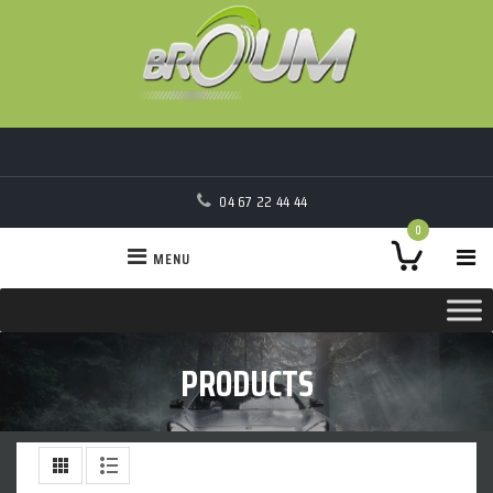
04 67 22 44 44
0
MENU
PRODUCTS