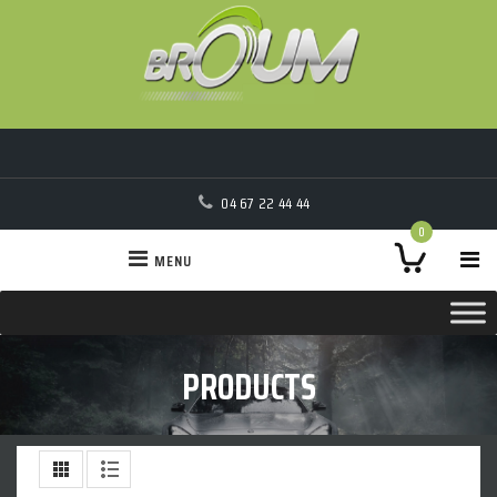
04 67 22 44 44
0
MENU
PRODUCTS