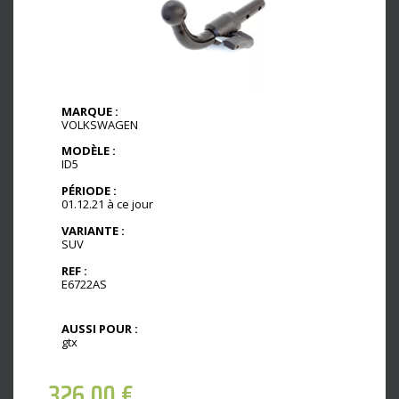
MARQUE :
VOLKSWAGEN
MODÈLE :
ID5
PÉRIODE :
01.12.21 à ce jour
VARIANTE :
SUV
REF :
E6722AS
AUSSI POUR :
gtx
326,00
€