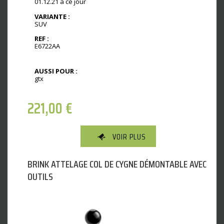
01.12.21 à ce jour
VARIANTE :
SUV
REF :
E6722AA
AUSSI POUR :
gtx
221,00
€
VOIR PLUS
BRINK ATTELAGE COL DE CYGNE DÉMONTABLE AVEC
OUTILS