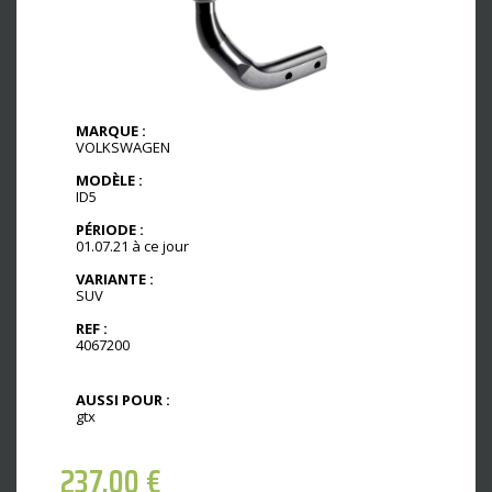
MARQUE :
VOLKSWAGEN
MODÈLE :
ID5
PÉRIODE :
01.07.21 à ce jour
VARIANTE :
SUV
REF :
4067200
AUSSI POUR :
gtx
237,00
€