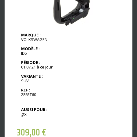
MARQUE :
VOLKSWAGEN
MODÈLE :
ID5
PÉRIODE :
01.07.21 à ce jour
VARIANTE :
SUV
REF :
2865T60
AUSSI POUR :
gtx
309,00
€