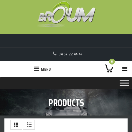
04 67 22 44 44
0
MENU
PRODUCTS