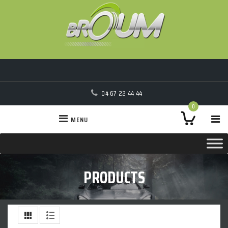
04 67 22 44 44
0
MENU
PRODUCTS