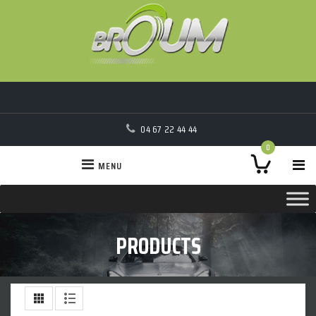
04 67 22 44 44
0
MENU
PRODUCTS