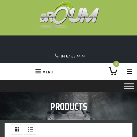
04 67 22 44 44
0
MENU
PRODUCTS