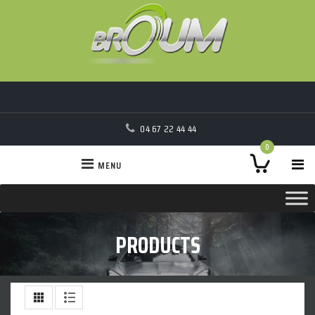
04 67 22 44 44
0
MENU
PRODUCTS