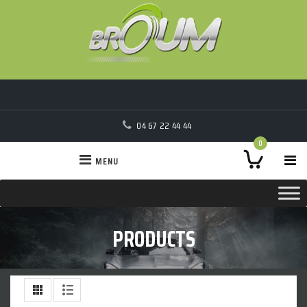
04 67 22 44 44
0
MENU
PRODUCTS