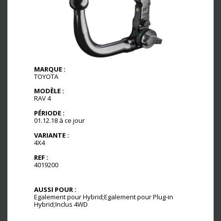
MARQUE :
TOYOTA
MODÈLE :
RAV 4
PÉRIODE :
01.12.18 à ce jour
VARIANTE :
4X4
REF :
4019200
AUSSI POUR :
Egalement pour Hybrid;Egalement pour Plug-in
Hybrid;Inclus 4WD