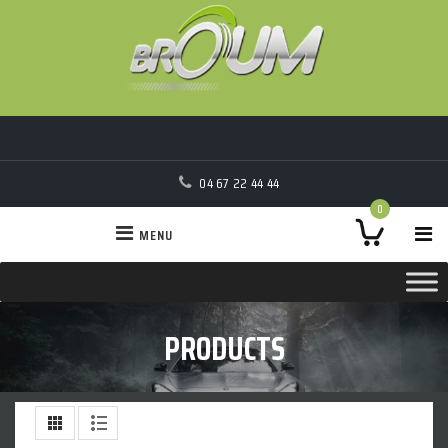
04 67 22 44 44
0
MENU
PRODUCTS