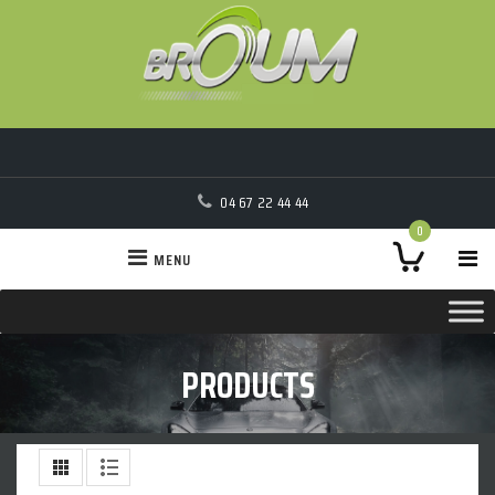
04 67 22 44 44
0
MENU
PRODUCTS