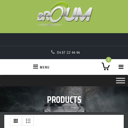
04 67 22 44 44
0
MENU
PRODUCTS