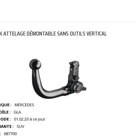
K ATTELAGE DÉMONTABLE SANS OUTILS VERTICAL
QUE :
MERCEDES
ÈLE :
GLA
IODE :
01.02.20 à ce jour
IANTE :
SUV
:
687700