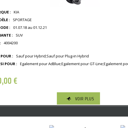
QUE :
KIA
ÈLE :
SPORTAGE
IODE :
01.07.18 au 01.12.21
IANTE :
SUV
:
4004200
 POUR :
Sauf pour Hybrid;Sauf pour Plug-in Hybrid
SI POUR :
Egalement pour AdBlue;Egalement pour GT-Line;Egalement pou
0,00
€
VOIR PLUS