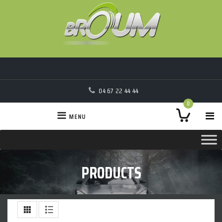
04 67 22 44 44
0
MENU
PRODUCTS