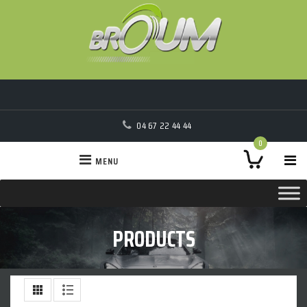
04 67 22 44 44
0
MENU
PRODUCTS