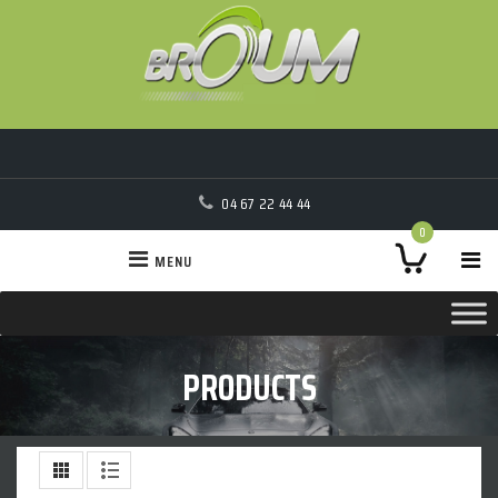
04 67 22 44 44
0
MENU
PRODUCTS