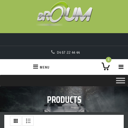
04 67 22 44 44
0
MENU
PRODUCTS