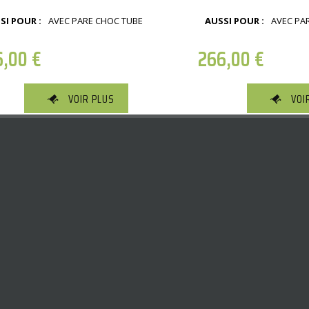
SI POUR :
AVEC PARE CHOC TUBE
AUSSI POUR :
AVEC PA
6,00
€
266,00
€
VOIR PLUS
VOI