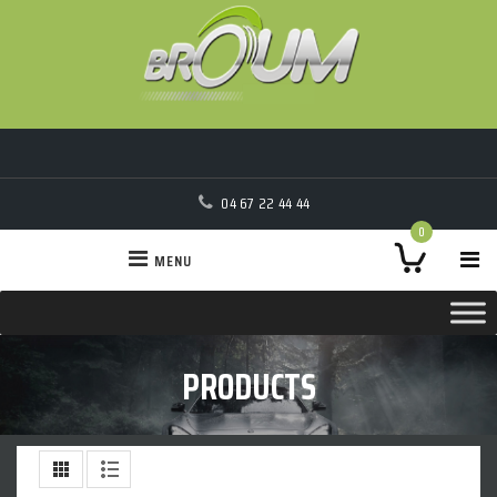
04 67 22 44 44
0
MENU
PRODUCTS