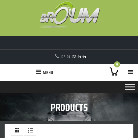
04 67 22 44 44
0
MENU
PRODUCTS