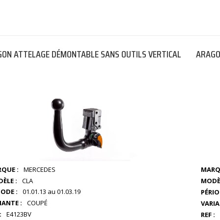
ON ATTELAGE DÉMONTABLE SANS OUTILS VERTICAL
ARAGO
QUE :
MERCEDES
MARQ
ÈLE :
CLA
MODÈL
IODE :
01.01.13 au 01.03.19
PÉRIO
IANTE :
COUPÉ
VARIA
:
E4123BV
REF :