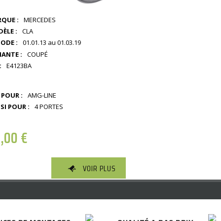
QUE :
MERCEDES
ÈLE :
CLA
IODE :
01.01.13 au 01.03.19
IANTE :
COUPÉ
:
E4123BA
 POUR :
AMG-LINE
SI POUR :
4 PORTES
0,00
€
VOIR PLUS