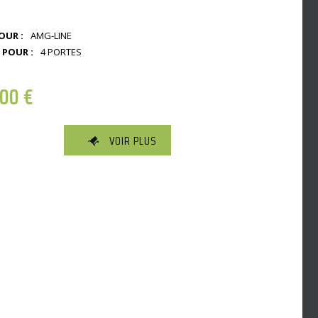
OUR :
AMG-LINE
 POUR :
4 PORTES
,00
€
VOIR PLUS