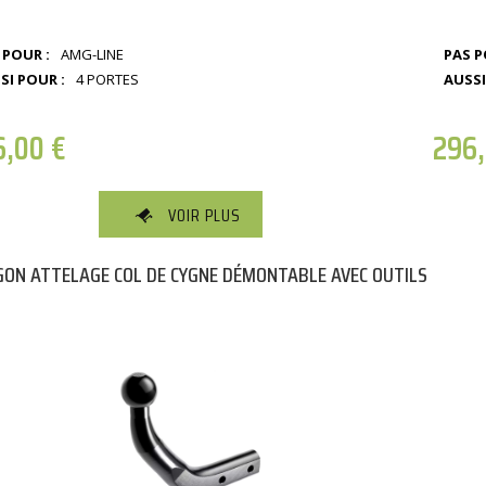
 POUR :
AMG-LINE
PAS P
SI POUR :
4 PORTES
AUSSI
6,00
€
296
VOIR PLUS
ON ATTELAGE COL DE CYGNE DÉMONTABLE AVEC OUTILS