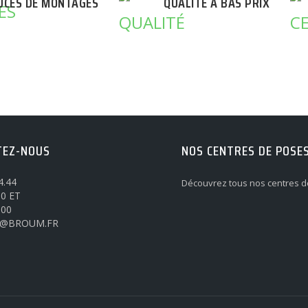
UCES DE MONTAGES
QUALITÉ A BAS PRIX
TEZ-NOUS
NOS CENTRES DE POSE
4.44
Découvrez tous nos centres d
0 ET
h00
@BROUM.FR